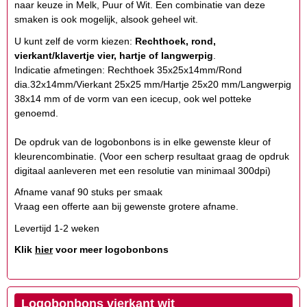
naar keuze in Melk, Puur of Wit. Een combinatie van deze
smaken is ook mogelijk, alsook geheel wit.
U kunt zelf de vorm kiezen:
Rechthoek, rond,
vierkant/klavertje vier, hartje of langwerpig
.
Indicatie afmetingen: Rechthoek 35x25x14mm/Rond
dia.32x14mm/Vierkant 25x25 mm/Hartje 25x20 mm/Langwerpig
38x14 mm of de vorm van een icecup, ook wel potteke
genoemd.
De opdruk van de logobonbons is in elke gewenste kleur of
kleurencombinatie. (Voor een scherp resultaat graag de opdruk
digitaal aanleveren met een resolutie van minimaal 300dpi)
Afname vanaf 90 stuks per smaak
Vraag een offerte aan bij gewenste grotere afname.
Levertijd 1-2 weken
Klik
hier
voor meer logobonbons
Logobonbons vierkant wit