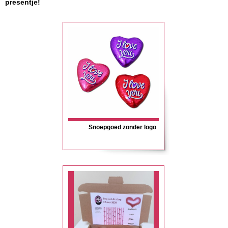
presentje!
Snoepgoed zonder logo