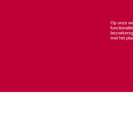
Voor een offer
Op onze web
functionali
bezoekersge
met het pla