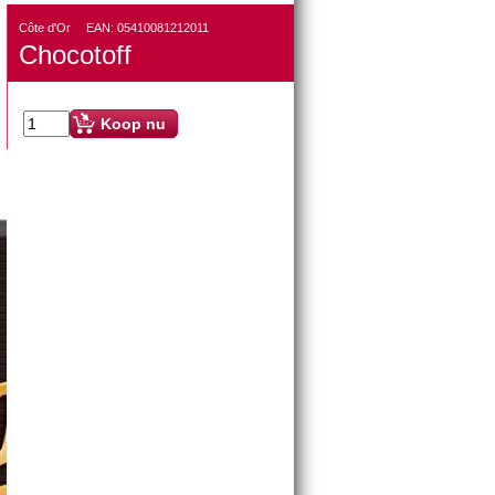
Côte d'Or
EAN:
05410081212011
Chocotoff
Koop nu