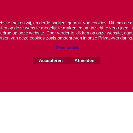
te of spoed neem contact met ons op via +31(0)613155190 of in
site maken wij, en derde partijen, gebruik van cookies. Dit, om de d
teiten op deze website mogelijk te maken en om inzicht te verkrijgen in
Webwinkel gemaakt met
drag op onze website. Door verder te klikken op onze website, gaat
ShopFactory webwinkel
atsen van deze cookies zoals omschreven in onze Privacyverklaring
software.
Meer details
Accepteren
Afmelden