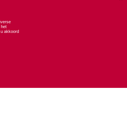
fo@eucalypta.nl
iverse
 het
 u akkoord
.