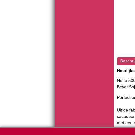
Beschri
Heerlijk
Netto 500
Bevat Soj
Perfect o
Uit de fa
cacaobon
met een r